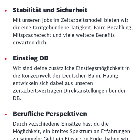
Möchten Sie zu
weitergeleitet
werden?
Stabilität und Sicherheit
Mit unseren Jobs im Zeitarbeitsmodell bieten wir
Abbrechen
Weiter
dir eine tarifgebundene Tätigkeit. Faire Bezahlung,
Mitspracherecht und viele weitere Benefits
erwarten dich.
Einstieg DB
Wir sind deine zusätzliche Einstiegsmöglichkeit in
die Konzernwelt der Deutschen Bahn. Häufig
entwickeln sich dabei aus unseren
Zeitarbeitsverträgen Direktanstellungen bei der
DB.
Berufliche Perspektiven
Durch verschiedene Einsätze hast du die
Möglichkeit, ein breites Spektrum an Erfahrungen
zu sammeln: Geht ein Einsatz zu Ende, haben wir