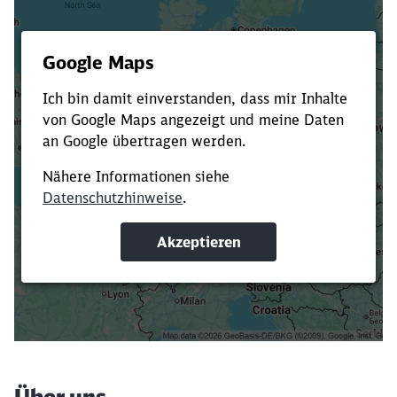
Es dauert dir zu lange?
Verkürze die Ladezeit, indem du Suchbegriffe
oder Filter hinzufügst.
Suchbegriffe eingeben
Filter setzen