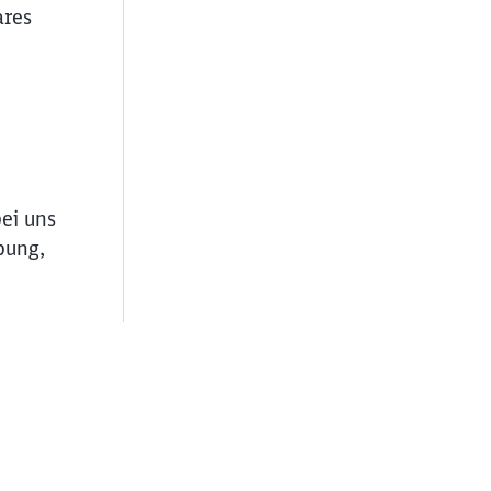
ares
bei uns
bung,
ießen