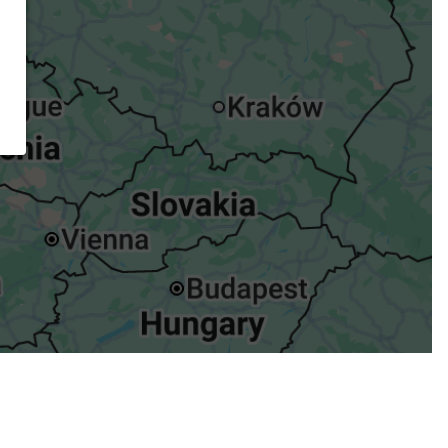
ügst.