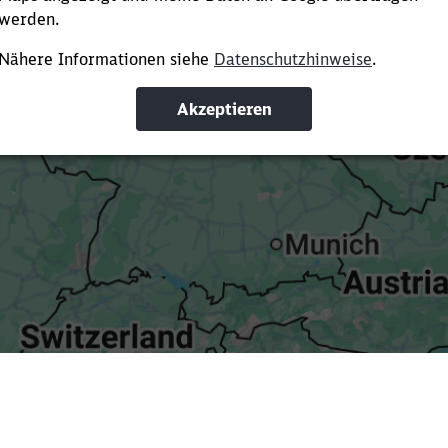
Es dauert dir zu lange?
ürze die Ladezeit, indem du Suchbegriffe oder Filter hinzuf
Suchbegriffe eingeben
Filter setzen