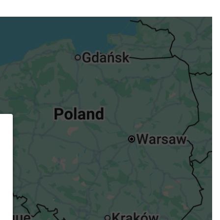
ügst.