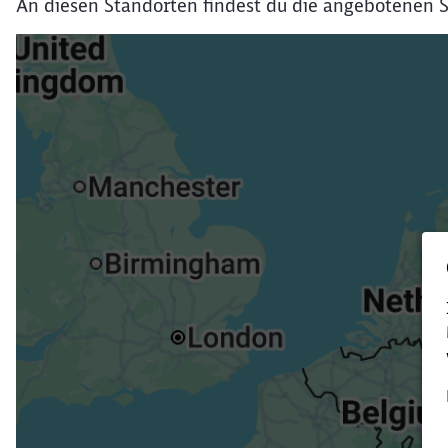
An diesen Standorten findest du die angebotenen S
Verk