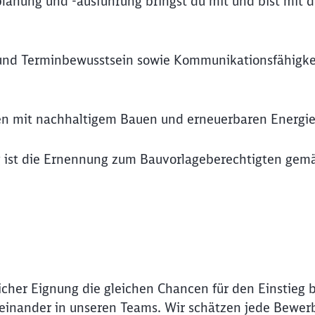
planung und -ausführung bringst du mit und bist mit 
- und Terminbewusstsein sowie Kommunikationsfähigke
gen mit nachhaltigem Bauen und erneuerbaren Energi
g ist die Ernennung zum Bauvorlageberechtigten gem
Schl
icher Eignung die gleichen Chancen für den Einstieg 
Möchten Sie zu
weitergeleitet werden?
Miteinander in unseren Teams. Wir schätzen jede Bewer