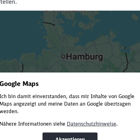
tellen.
Es dauert dir zu lange?
ürze die Ladezeit, indem du Suchbegriffe oder Filter hinzuf
Suchbegriffe eingeben
Filter setzen