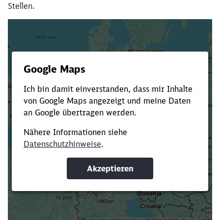
Stellen.
Es dauert dir zu lange?
Verkürze die Ladezeit, indem du Suchbegriffe
oder Filter hinzufügst.
Suchbegriffe eingeben
Filter setzen