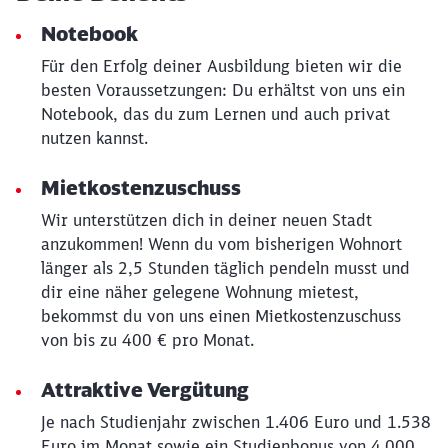
Notebook
Für den Erfolg deiner Ausbildung bieten wir die
besten Voraussetzungen: Du erhältst von uns ein
Schließen
Notebook, das du zum Lernen und auch privat
Möchten Sie zu
weitergeleitet
nutzen kannst.
werden?
Mietkostenzuschuss
Abbrechen
Weiter
Wir unterstützen dich in deiner neuen Stadt
anzukommen! Wenn du vom bisherigen Wohnort
länger als 2,5 Stunden täglich pendeln musst und
dir eine näher gelegene Wohnung mietest,
bekommst du von uns einen Mietkostenzuschuss
von bis zu 400 € pro Monat.
Attraktive Vergütung
Je nach Studienjahr zwischen 1.406 Euro und 1.538
Euro im Monat sowie ein Studienbonus von 4.000