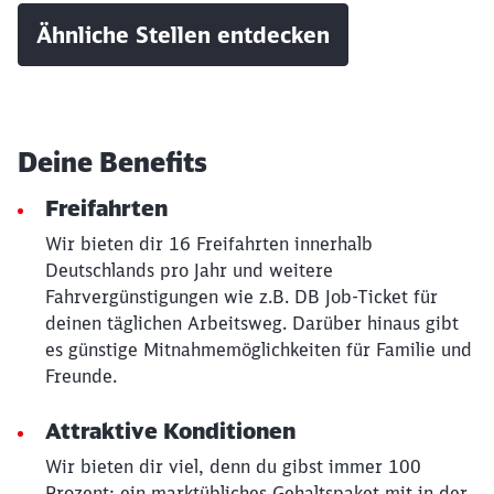
Ähnliche Stellen entdecken
Schließen
Deine Benefits
Möchten Sie zu
weitergeleitet
werden?
Freifahrten
Wir bieten dir 16 Freifahrten innerhalb
Abbrechen
Weiter
Deutschlands pro Jahr und weitere
Fahrvergünstigungen wie z.B. DB Job-Ticket für
deinen täglichen Arbeitsweg. Darüber hinaus gibt
es günstige Mitnahmemöglichkeiten für Familie und
Freunde.
Attraktive Konditionen
Wir bieten dir viel, denn du gibst immer 100
Prozent: ein marktübliches Gehaltspaket mit in der