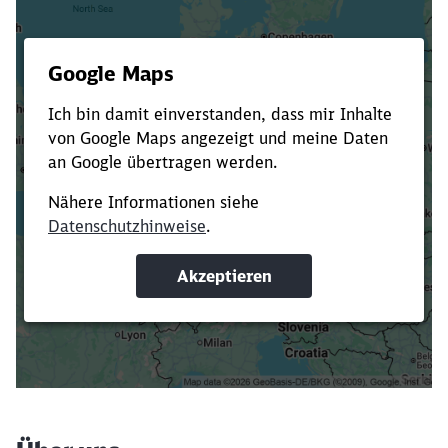
Es dauert dir zu lange?
Verkürze die Ladezeit, indem du Suchbegriffe
oder Filter hinzufügst.
Suchbegriffe eingeben
Filter setzen