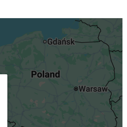
ügst.