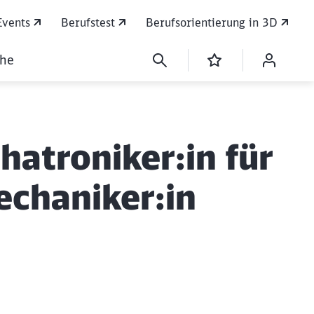
Events
Berufstest
Berufsorientierung in 3D
che
chatroniker:in für
echaniker:in