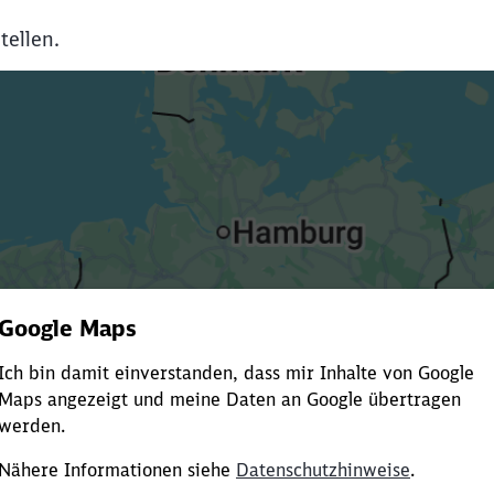
tellen.
Es dauert dir zu lange?
ürze die Ladezeit, indem du Suchbegriffe oder Filter hinzuf