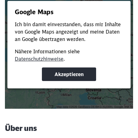
Es dauert dir zu lange?
Verkürze die Ladezeit, indem du Suchbegriffe
oder Filter hinzufügst.
Suchbegriffe eingeben
Filter setzen
Über uns