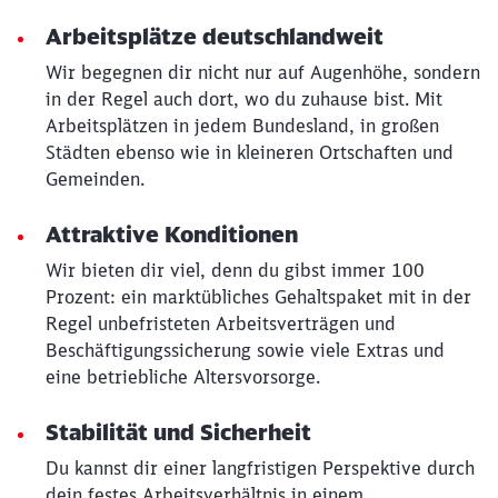
Arbeitsplätze deutschlandweit
Wir begegnen dir nicht nur auf Augenhöhe, sondern
Schließen
in der Regel auch dort, wo du zuhause bist. Mit
Möchten Sie zu
weitergeleitet
Arbeitsplätzen in jedem Bundesland, in großen
werden?
Städten ebenso wie in kleineren Ortschaften und
Gemeinden.
Abbrechen
Weiter
Attraktive Konditionen
Wir bieten dir viel, denn du gibst immer 100
Prozent: ein marktübliches Gehaltspaket mit in der
Regel unbefristeten Arbeitsverträgen und
Beschäftigungssicherung sowie viele Extras und
eine betriebliche Altersvorsorge.
Stabilität und Sicherheit
Du kannst dir einer langfristigen Perspektive durch
dein festes Arbeitsverhältnis in einem