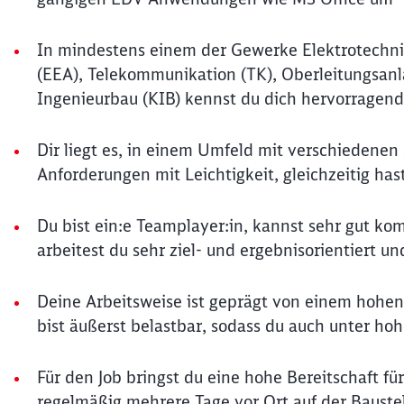
In mindestens einem der Gewerke Elektrotechnik
(EEA), Telekommunikation (TK), Oberleitungsanl
Ingenieurbau (KIB) kennst du dich hervorragend
Dir liegt es, in einem Umfeld mit verschiedenen 
Anforderungen mit Leichtigkeit, gleichzeitig h
Du bist ein:e Teamplayer:in, kannst sehr gut k
arbeitest du sehr ziel- und ergebnisorientiert u
Deine Arbeitsweise ist geprägt von einem hohen
bist äußerst belastbar, sodass du auch unter ho
Für den Job bringst du eine hohe Bereitschaft fü
regelmäßig mehrere Tage vor Ort auf der Baustel