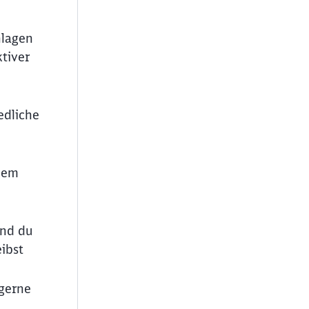
nlagen
tiver
edliche
udem
und du
ibst
ießen
 gerne