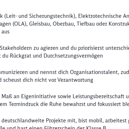
 (Leit- und Sicherungstechnik), Elektrotechnische A
agen (OLA), Gleisbau, Oberbau, Tiefbau oder Konstruk
 aus
Stakeholdern zu agieren und du priorisierst unterschi
ast du Rückgrat und Durchsetzungsvermögen
ommunizieren und nennst dich Organisationstalent, z
nd scheust dich nicht vor Verantwortung
 Maß an Eigeninitiative sowie Leistungsbereitschaft 
hem Termindruck die Ruhe bewahrst und fokussiert ble
Schl
r deutschlandweite Projekte mit, bist mobil, arbeitest
Möchten Sie zu
weitergeleitet werden?
le und hast einen Führerschein der Klasse B