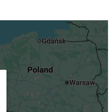
ügst.