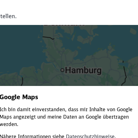
tellen.
Es dauert dir zu lange?
ürze die Ladezeit, indem du Suchbegriffe oder Filter hinzuf