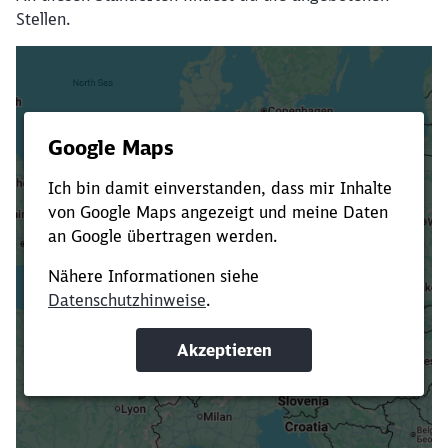
Stellen.
Es dauert dir zu lange?
Verkürze die Ladezeit, indem du Suchbegriffe
oder Filter hinzufügst.
Suchbegriffe eingeben
Filter setzen