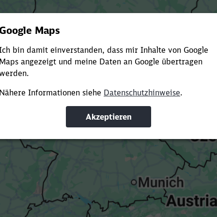
Es dauert dir zu lange?
ürze die Ladezeit, indem du Suchbegriffe oder Filter hinzuf
Suchbegriffe eingeben
Filter setzen