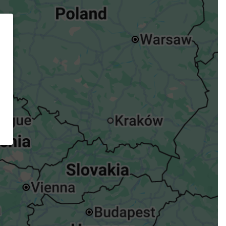
ügst.