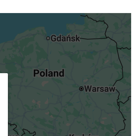
ügst.