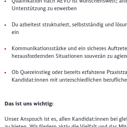
Qualifikation nach AEVO ist wünschenswert; alter
Unterstützung zu erwerben
Du arbeitest strukturiert, selbstständig und lös
ein
Kommunikationsstärke und ein sicheres Auftrete
herausfordernden Situationen souverän zu agier
Ob Quereinstieg oder bereits erfahrene Praxist
Kandidat:innen mit unterschiedlichen beruflich
Das ist uns wichtig:
Unser Anspruch ist es, allen Kandidat:innen bei gle
zu bieten. Wir fördern aktiv die Vielfalt und das 