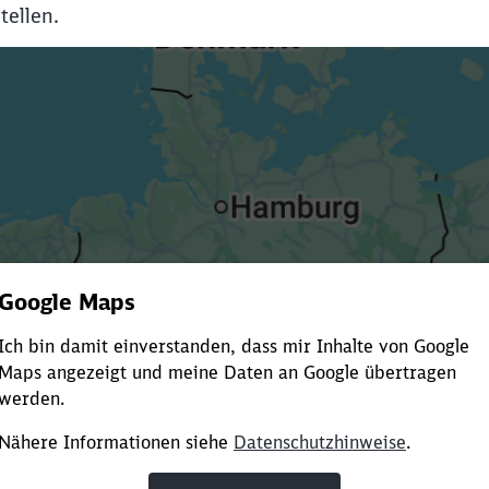
tellen.
Es dauert dir zu lange?
ürze die Ladezeit, indem du Suchbegriffe oder Filter hinzuf