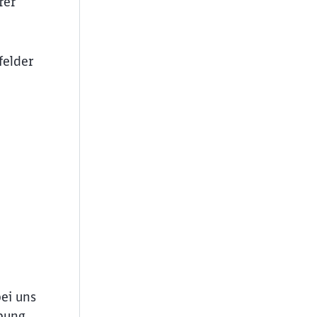
rer
felder
ießen
bei uns
bung,