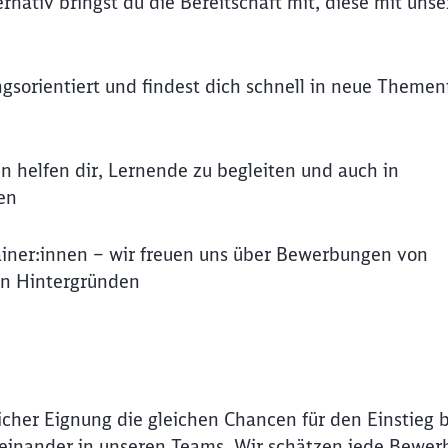
nativ bringst du die Bereitschaft mit, diese mit unse
ungsorientiert und findest dich schnell in neue Themen
n helfen dir, Lernende zu begleiten und auch in
en
rainer:innen – wir freuen uns über Bewerbungen von
en Hintergründen
Schl
icher Eignung die gleichen Chancen für den Einstieg 
Möchten Sie zu
weitergeleitet werden?
Miteinander in unseren Teams. Wir schätzen jede Bewer