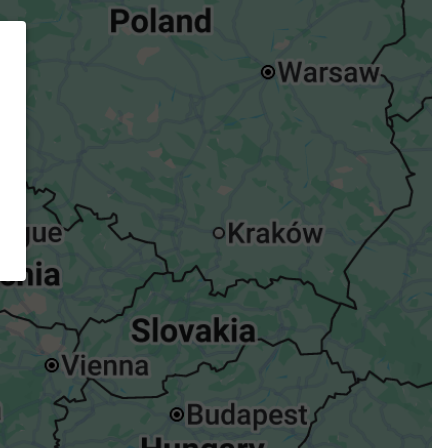
ügst.