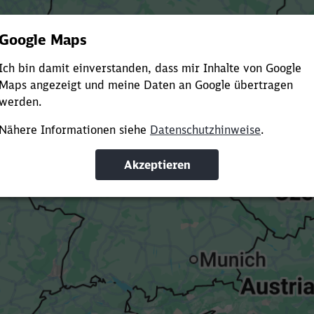
Es dauert dir zu lange?
ürze die Ladezeit, indem du Suchbegriffe oder Filter hinzuf
Suchbegriffe eingeben
Filter setzen