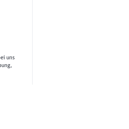
bei uns
bung,
ießen