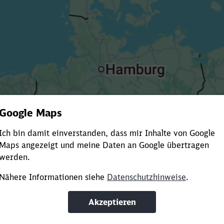
Es dauert dir zu lange?
ürze die Ladezeit, indem du Suchbegriffe oder Filter hinzuf
Suchbegriffe eingeben
Filter setzen