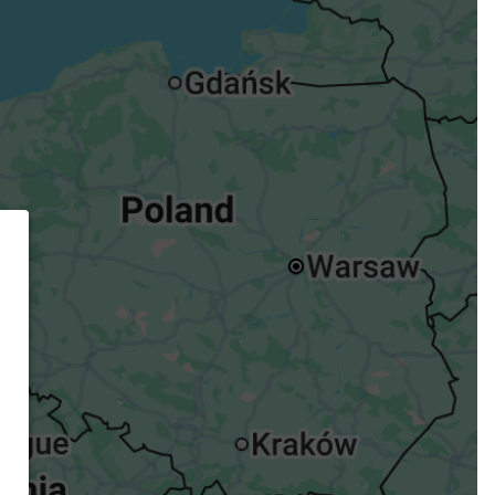
ügst.