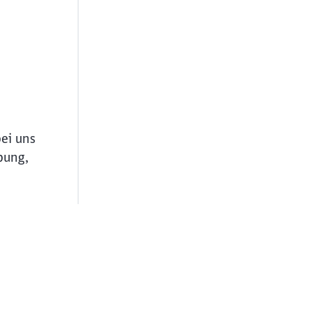
bei uns
bung,
ießen