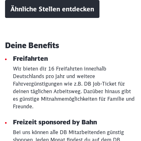
Ähnliche Stellen entdecken
Schließen
Möchten Sie zu
weitergeleitet
werden?
Deine Benefits
Abbrechen
Weiter
Freifahrten
Wir bieten dir 16 Freifahrten innerhalb
Deutschlands pro Jahr und weitere
Fahrvergünstigungen wie z.B. DB Job-Ticket für
deinen täglichen Arbeitsweg. Darüber hinaus gibt
es günstige Mitnahmemöglichkeiten für Familie und
Freunde.
Freizeit sponsored by Bahn
Bei uns können alle DB Mitarbeitenden günstig
shoppen. Jeden Monat findest du auf dem DB