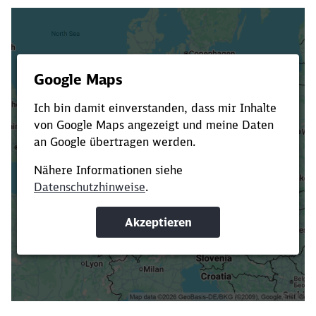
Es dauert dir zu lange?
Verkürze die Ladezeit, indem du Suchbegriffe
oder Filter hinzufügst.
Suchbegriffe eingeben
Filter setzen