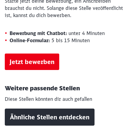
Starte jetzt deine Bewerbung, ein Anschreiben
brauchst du nicht. Solange diese Stelle veröffentlicht
ist, kannst du dich bewerben.
Bewerbung mit Chatbot:
unter 4 Minuten
Online-Formular:
5 bis 15 Minuten
Jetzt bewerben
Schließen
Möchten Sie zu
weitergeleitet
Weitere passende Stellen
werden?
Diese Stellen könnten dir auch gefallen
Abbrechen
Weiter
Ähnliche Stellen entdecken