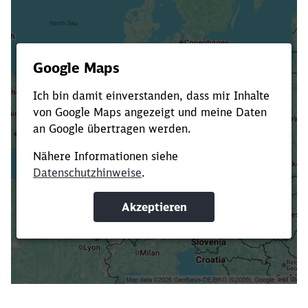
Es dauert dir zu lange?
Verkürze die Ladezeit, indem du Suchbegriffe
oder Filter hinzufügst.
Suchbegriffe eingeben
Filter setzen