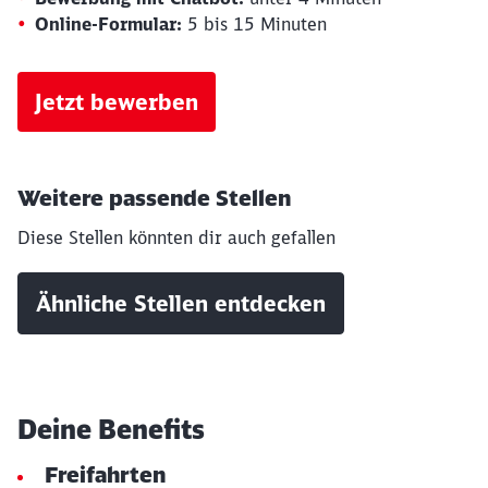
Online-Formular:
5 bis 15 Minuten
Jetzt bewerben
Schließen
Möchten Sie zu
weitergeleitet
Weitere passende Stellen
werden?
Diese Stellen könnten dir auch gefallen
Abbrechen
Weiter
Ähnliche Stellen entdecken
Deine Benefits
Freifahrten