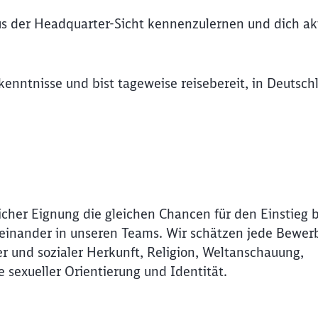
us der Headquarter-Sicht kennenzulernen und dich ak
Abbrechen
Weiter
kenntnisse und bist tageweise reisebereit, in Deutsch
icher Eignung die gleichen Chancen für den Einstieg 
Miteinander in unseren Teams. Wir schätzen jede Bewer
r und sozialer Herkunft, Religion, Weltanschauung,
e sexueller Orientierung und Identität.