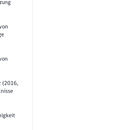
hrung
 von
ge
von
r (2016,
nisse
igkeit
ießen