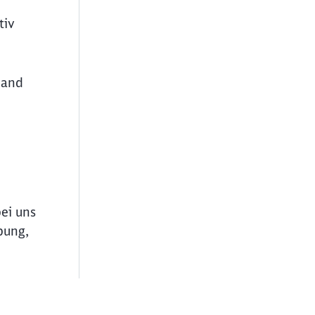
tiv
land
bei uns
bung,