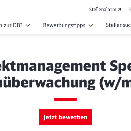
Stellenalarm
Stellensu
 zur DB?
Bewerbungstipps
jektmanagement Spez
uüberwachung (w/m
Jetzt bewerben