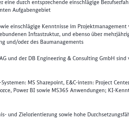
der eine durch entsprechende einschlägige Berufserfa
anten Aufgabengebiet
sowie einschlägige Kenntnisse im Projektmanagement
gebundenen Infrastruktur, und ebenso über mehrjähri
hung und/oder des Baumanagements
 AG und der DB Engineering & Consulting GmbH sind 
T-Systemen: MS Sharepoint, E&C-intern: Project Cente
sforce, Power BI sowie MS365 Anwendungen; KI-Kennt
is- und Zielorientierung sowie hohe Durchsetzungsfäh
Schl
Möchten Sie zu
weitergeleitet werden?