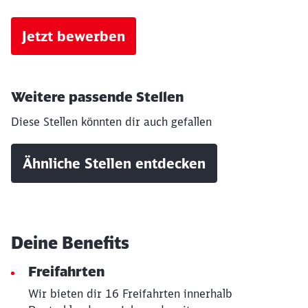
Jetzt bewerben
Weitere passende Stellen
Diese Stellen könnten dir auch gefallen
Schließen
Möchten Sie zu
weitergeleitet
Ähnliche Stellen entdecken
werden?
Abbrechen
Weiter
Deine Benefits
Freifahrten
Wir bieten dir 16 Freifahrten innerhalb