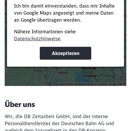
Es dauert dir zu lange?
Verkürze die Ladezeit, indem du Suchbegriffe
oder Filter hinzufügst.
Suchbegriffe eingeben
Filter setzen
Über uns
Wir, die DB Zeitarbeit GmbH, sind der interne
Personaldienstleister der Deutschen Bahn AG und
zugleich dein Sprungbrett in den DB-Konzern: