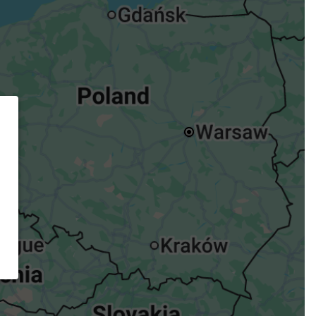
ügst.