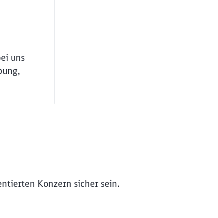
bei uns
bung,
entierten Konzern sicher sein.
ießen