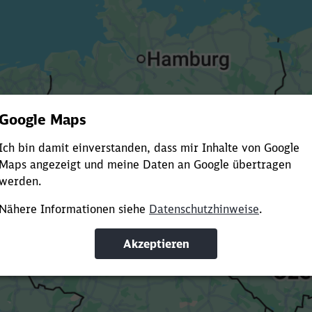
Es dauert dir zu lange?
ürze die Ladezeit, indem du Suchbegriffe oder Filter hinzuf
Suchbegriffe eingeben
Filter setzen