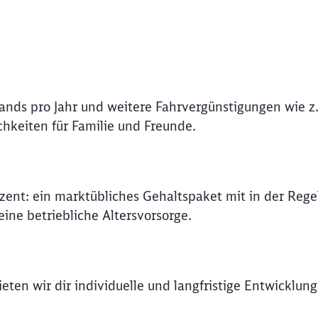
lands pro Jahr und weitere Fahrvergünstigungen wie z.
hkeiten für Familie und Freunde.
ozent: ein marktübliches Gehaltspaket mit in der Rege
ine betriebliche Altersvorsorge.
eten wir dir individuelle und langfristige Entwicklung
Schl
Möchten Sie zu
weitergeleitet werden?