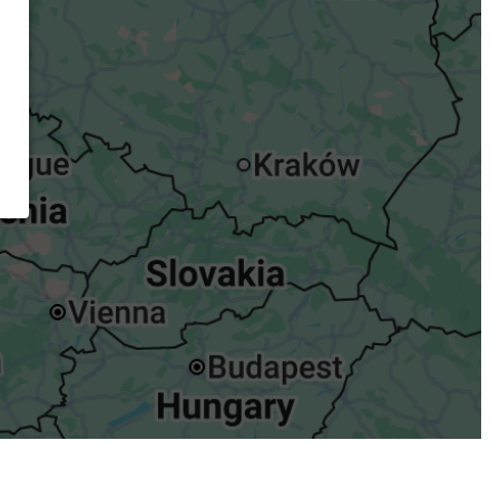
ügst.