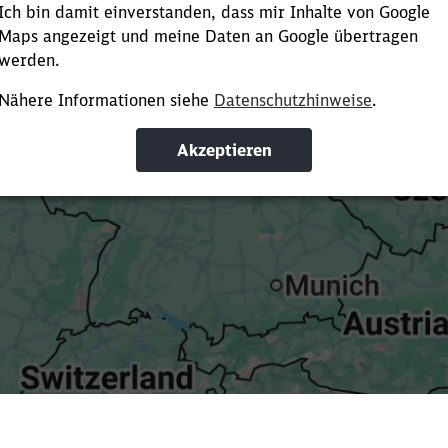
Es dauert dir zu lange?
ürze die Ladezeit, indem du Suchbegriffe oder Filter hinzuf
Suchbegriffe eingeben
Filter setzen