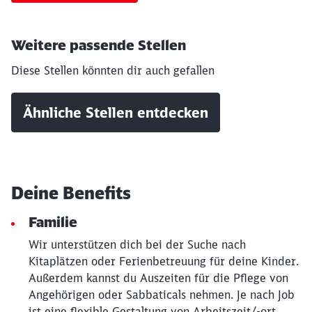
Weitere passende Stellen
Diese Stellen könnten dir auch gefallen
Ähnliche Stellen entdecken
Schließen
Möchten Sie zu
weitergeleitet
werden?
Deine Benefits
Abbrechen
Weiter
Familie
Wir unterstützen dich bei der Suche nach
Kitaplätzen oder Ferienbetreuung für deine Kinder.
Außerdem kannst du Auszeiten für die Pflege von
Angehörigen oder Sabbaticals nehmen. Je nach Job
ist eine flexible Gestaltung von Arbeitszeit/-ort