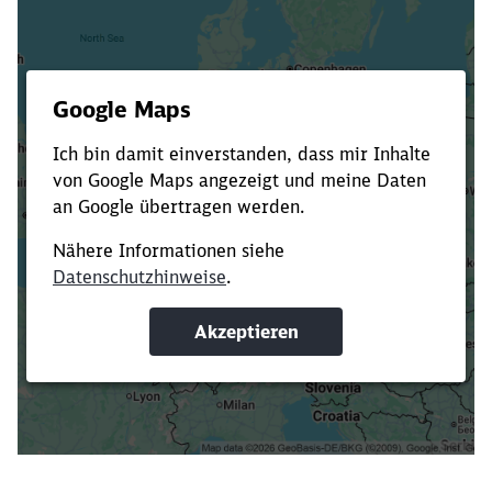
Es dauert dir zu lange?
Verkürze die Ladezeit, indem du Suchbegriffe
oder Filter hinzufügst.
Suchbegriffe eingeben
Filter setzen