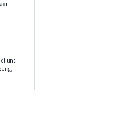
ein
bei uns
bung,
ießen