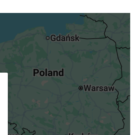
ügst.