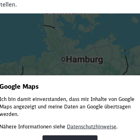
tellen.
Es dauert dir zu lange?
ürze die Ladezeit, indem du Suchbegriffe oder Filter hinzuf