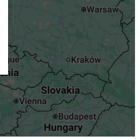
ügst.