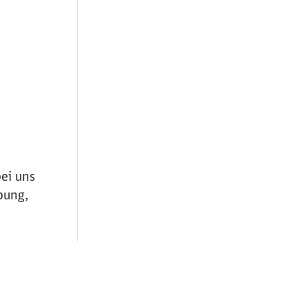
bei uns
bung,
ießen