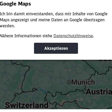
Es dauert dir zu lange?
ürze die Ladezeit, indem du Suchbegriffe oder Filter hinzuf
Suchbegriffe eingeben
Filter setzen