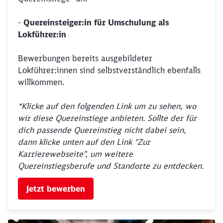
-
Quereinsteiger:in für Umschulung als
Lokführer:in
Bewerbungen bereits ausgebildeter
Lokführer:innen sind selbstverständlich ebenfalls
willkommen.
*Klicke auf den folgenden Link um zu sehen, wo
Schließen
wir diese Quereinstiege anbieten. Sollte der für
Möchten Sie zu
weitergeleitet
werden?
dich passende Quereinstieg nicht dabei sein,
dann klicke unten auf den Link "Zur
Karrierewebseite", um weitere
Abbrechen
Weiter
Quereinstiegsberufe und Standorte zu entdecken.
Jetzt bewerben