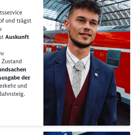
Abbrechen
Weiter
tsservice
f und trägst
u
st
Auskunft
i
u
 Zustand
undsachen
Ausgabe der
erkehr und
Bahnsteig.