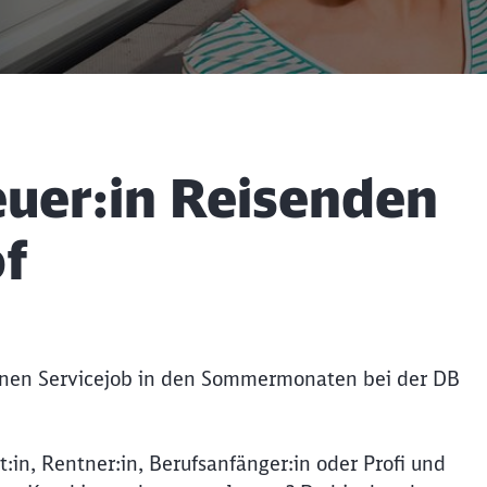
euer:in Reisenden
f
deinen Servicejob in den Sommermonaten bei der DB
t:in, Rentner:in, Berufsanfänger:in oder Profi und