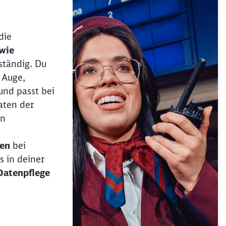
die
wie
ständig. Du
 Auge,
und passt bei
aten der
en
gen
bei
 in deiner
Datenpflege