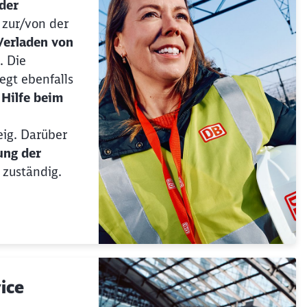
der
 zur/von der
Verladen von
. Die
egt ebenfalls
u
Hilfe beim
ig. Darüber
ung der
zuständig.
Schl
Möchten Sie zu
weitergeleitet werden?
vice