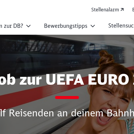
Stellenalarm
Stellensu
 zur DB?
Bewerbungstipps
euer:in Reisenden 
Job zur UEFA EURO
lf Reisenden an deinem Bahn