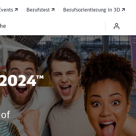
Events
Berufstest
Berufsorientierung in 3D
che
an deinem Bahnhof
 2024™
hof