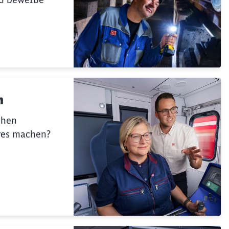
n
chen
res machen?