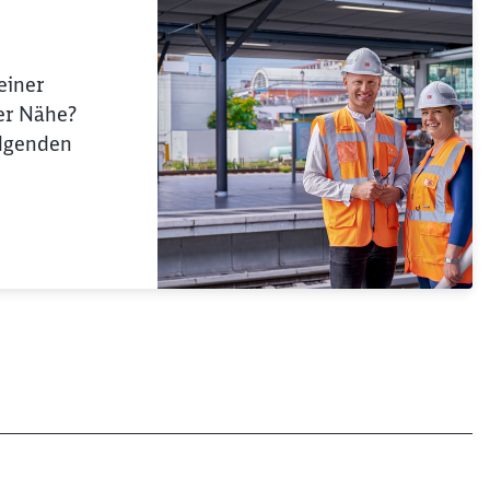
Schl
Möchten Sie zu
weitergeleitet werden?
einer
er Nähe?
olgenden
Abbrechen
Weiter