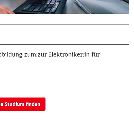
sbildung zum:zur Elektroniker:in für
de Studium finden
Schl
Möchten Sie zu
weitergeleitet werden?