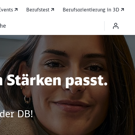
Events
Berufstest
Berufsorientierung in 3D
che
 praxisnah durchsta
 Stärken passt.
 der DB!