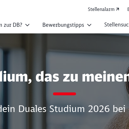
Stellenalarm
Stellensu
 zur DB?
Bewerbungstipps
 – und gleichzeitig
dium, das zu meinen
dein Duales Studium 2026 bei